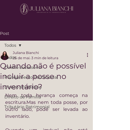
Post
Todos
Juliana Bianchi
Todos
25 de mai.
3 min de leitura
Quando não é possível
Direito sucessório
incluir a posse no
Planejamento Patrimonial
inventário?
Direito Imobiliário
Nem toda herança começa na 
Direito de Família
escritura.Mas nem toda posse, por 
Tributário Patrimonial
outro lado, pode ser levada ao 
inventário.