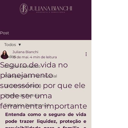
Post
Todos
Juliana Bianchi
Todos
13 de mai.
4 min de leitura
Seguro de vida no
Direito sucessório
planejamento
Planejamento Patrimonial
sucessório: por que ele
Direito Imobiliário
pode ser uma
Direito de Família
ferramenta importante
Tributário Patrimonial
Entenda como o seguro de vida 
pode trazer liquidez, proteção e 