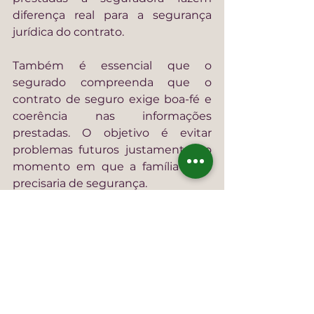
diferença real para a segurança 
jurídica do contrato.
Também é essencial que o 
segurado compreenda que o 
contrato de seguro exige boa-fé e 
coerência nas informações 
prestadas. O objetivo é evitar 
problemas futuros justamente no 
momento em que a família mais 
precisaria de segurança.
Em outras palavras: o seguro de 
vida pode ser uma excelente 
ferramenta, mas ele precisa estar 
juridicamente bem estruturado 
para cumprir o papel que dele se 
espera.