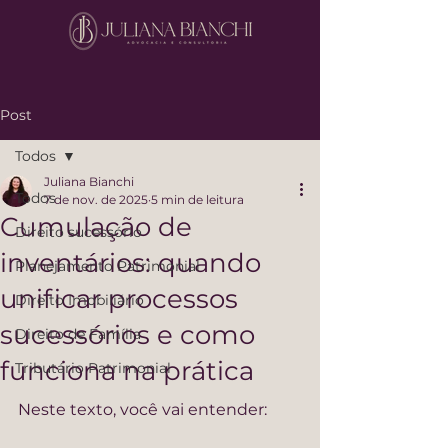
Post
Todos
Juliana Bianchi
Todos
7 de nov. de 2025
5 min de leitura
Cumulação de
Direito sucessório
inventários: quando
Planejamento Patrimonial
unificar processos
Direito Imobiliário
sucessórios e como
Direito de Família
funciona na prática
Tributário Patrimonial
Neste texto, você vai entender: