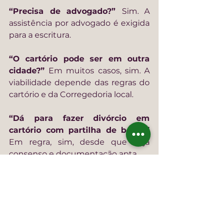
“Precisa de advogado?” 
Sim. A 
assistência por advogado é exigida 
para a escritura.
“O cartório pode ser em outra 
cidade?” 
Em muitos casos, sim. A 
viabilidade depende das regras do 
cartório e da Corregedoria local.
“Dá para fazer divórcio em 
cartório com partilha de bens?” 
Em regra, sim, desde que haja 
consenso e documentação apta.
“E se o casal tiver filhos 
menores?” 
Pode ser possível em 
cenários específicos, mas a 
escritura não deve tratar de guarda 