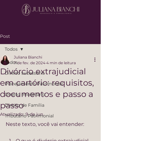
Post
Todos
Juliana Bianchi
Todos
7 de fev. de 2024
4 min de leitura
Divórcio extrajudicial
Direito sucessório
em cartório: requisitos,
Planejamento Patrimonial
documentos e passo a
Direito Imobiliário
passo
Direito de Família
Atualizado:
9 de jun.
Tributário Patrimonial
Neste texto, você vai entender:
O que é divórcio extrajudicial