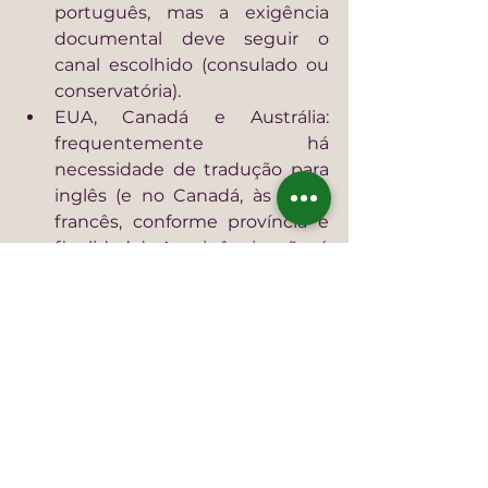
português, mas a exigência 
documental deve seguir o 
canal escolhido (consulado ou 
conservatória).
EUA, Canadá e Austrália: 
frequentemente há 
necessidade de tradução para 
inglês (e no Canadá, às vezes 
francês, conforme província e 
finalidade). A exigência não é 
“do casamento”, mas do 
procedimento em que o 
casamento será usado.
Um cuidado prático: documentos 
incompletos, divergências de 
nomes e certidões inadequadas 
costumam gerar exigências e 
atrasar processos.