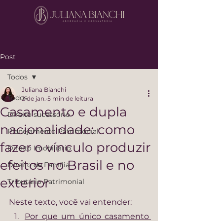
Post
Todos
Juliana Bianchi
Todos
2 de jan.
5 min de leitura
Casamento e dupla
Direito sucessório
nacionalidade: como
Planejamento Patrimonial
fazer o vínculo produzir
Direito Imobiliário
efeitos no Brasil e no
Direito de Família
exterior
Tributário Patrimonial
Neste texto, você vai entender:
Por que um único casamento 