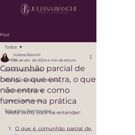
Post
Todos
Juliana Bianchi
Todos
24 de abr. de 2024
4 min de leitura
Comunhão parcial de
Direito sucessório
bens: o que entra, o que
Planejamento Patrimonial
não entra e como
Direito Imobiliário
funciona na prática
Direito de Família
Tributário Patrimonial
Neste texto, você vai entender:
O que é comunhão parcial de 