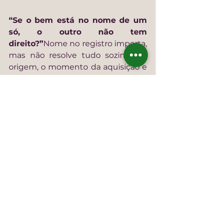
“Se o bem está no nome de um 
só, o outro não tem 
direito?”
Nome no registro importa, 
mas não resolve tudo sozinho. A 
origem, o momento da aquisição e 
a prova podem alterar a conclusão.
“Dívida do meu cônjuge pode me 
atingir?”
Depende do tipo de 
dívida, da finalidade e do impacto 
no patrimônio comum. É um tema 
que exige análise individual.
8. Conclusão e orientação final