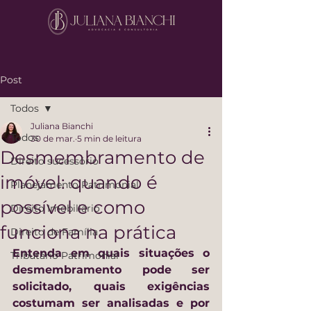
Post
Todos
Juliana Bianchi
Todos
30 de mar.
5 min de leitura
Desmembramento de
Direito sucessório
imóvel: quando é
Planejamento Patrimonial
possível e como
Direito Imobiliário
funciona na prática
Direito de Família
Entenda em quais situações o 
Tributário Patrimonial
desmembramento pode ser 
solicitado, quais exigências 
costumam ser analisadas e por 