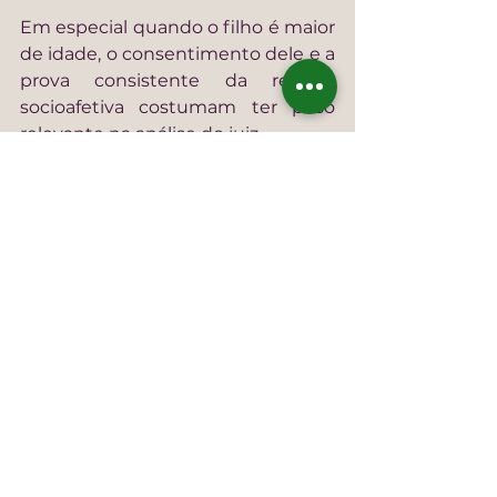
Em especial quando o filho é maior 
de idade, o consentimento dele e a 
prova consistente da relação 
socioafetiva costumam ter peso 
relevante na análise do juiz.
7. Multiparentalidade na via 
judicial
A via judicial é o caminho mais 
comum para o reconhecimento da 
multiparentalidade, situação em 
que coexistem vínculos biológicos, 
registrais e socioafetivos. O 
entendimento consolidado admite 