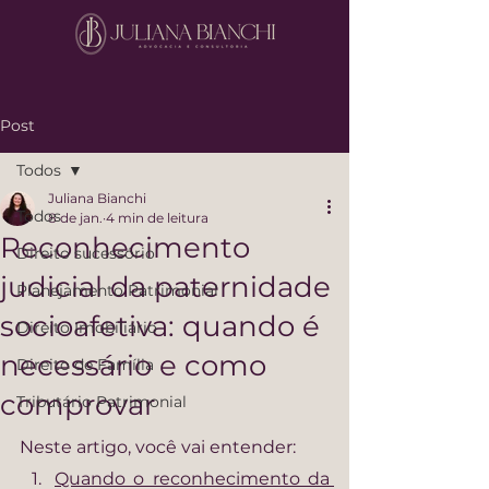
Post
Todos
Juliana Bianchi
Todos
8 de jan.
4 min de leitura
Reconhecimento
Direito sucessório
judicial da paternidade
Planejamento Patrimonial
socioafetiva: quando é
Direito Imobiliário
necessário e como
Direito de Família
comprovar
Tributário Patrimonial
Neste artigo, você vai entender:
Quando o reconhecimento da 