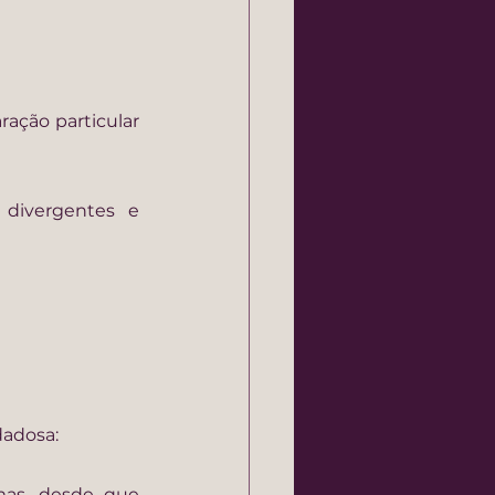
ação particular 
 divergentes e 
dadosa:
mas, desde que 