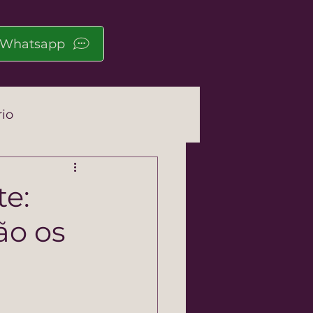
Whatsapp
rio
e:
ão os