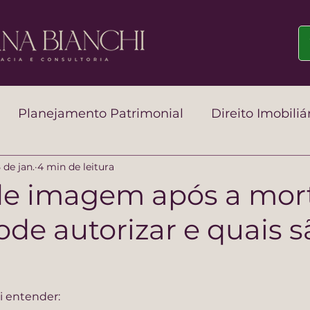
Planejamento Patrimonial
Direito Imobiliá
5 de jan.
4 min de leitura
ibutário Patrimonial
 de imagem após a mort
de autorizar e quais s
ai entender: