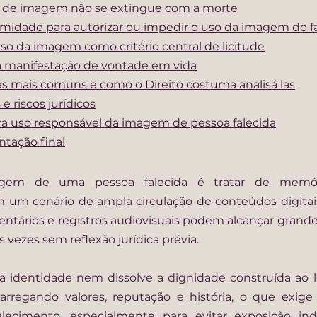
to de imagem não se extingue com a morte
midade para autorizar ou impedir o uso da imagem do f
uso da imagem como critério central de licitude
a manifestação de vontade em vida
as mais comuns e como o Direito costuma analisá las
e riscos jurídicos
ra uso responsável da imagem de pessoa falecida
ntação final
gem de uma pessoa falecida é tratar de memória
m um cenário de ampla circulação de conteúdos digitai
tários e registros audiovisuais podem alcançar grande 
vezes sem reflexão jurídica prévia.
 identidade nem dissolve a dignidade construída ao lo
regando valores, reputação e história, o que exige 
alecimento, especialmente para evitar exposição indev