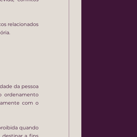
cos relacionados 
ria.
idade da pessoa 
o ordenamento 
icamente com o 
proibida quando 
destinar a fins 