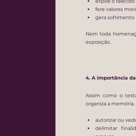
expõe o falecido
fere valores mora
gera sofrimento 
Nem toda homenagem
exposição.
4. A importância d
Assim como o testa
organiza a memória. 
autorizar ou ve
delimitar final