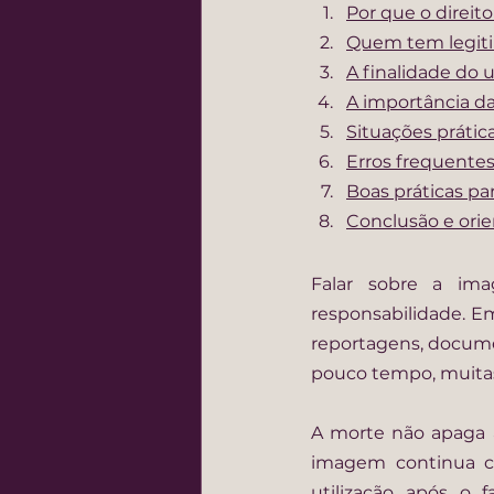
Por que o direi
Quem tem legiti
A finalidade do 
A importância d
Situações prátic
Erros frequentes 
Boas práticas pa
Conclusão e orie
Falar sobre a ima
responsabilidade. E
reportagens, documen
pouco tempo, muitas 
A morte não apaga a
imagem continua car
utilização após o f