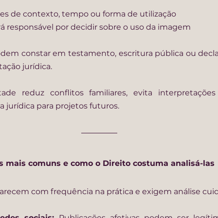
tes de contexto, tempo ou forma de utilização
á responsável por decidir sobre o uso da imagem
dem constar em testamento, escritura pública ou declar
ação jurídica.
ade reduz conflitos familiares, evita interpretações
jurídica para projetos futuros.
as mais comuns e como o Direito costuma analisá-las
arecem com frequência na prática e exigem análise cui
des sociais: 
Publicações afetivas podem ser legíti