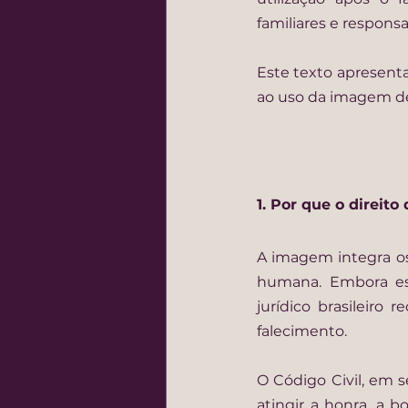
familiares e responsab
Este texto apresenta,
ao uso da imagem de 
1. Por que o direi
A imagem integra os
humana. Embora ess
jurídico brasileir
falecimento.
O Código Civil, em s
atingir a honra, a b