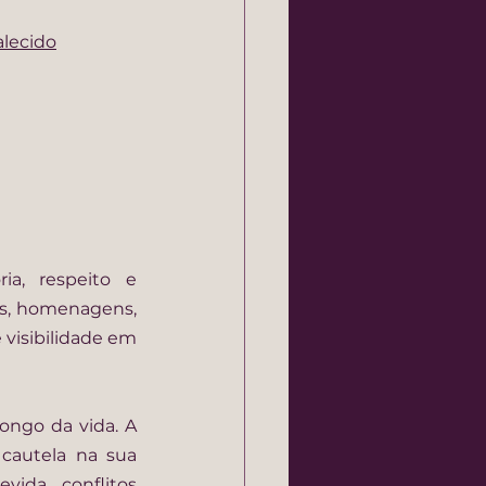
alecido
, respeito e 
s, homenagens, 
visibilidade em 
ngo da vida. A 
cautela na sua 
ida, conflitos 