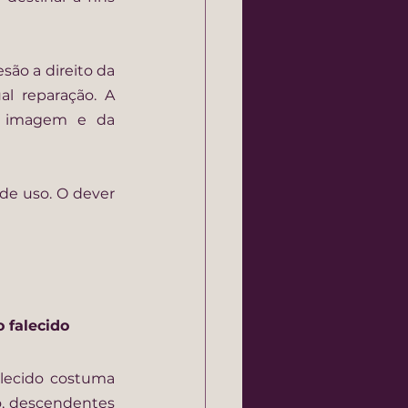
são a direito da 
l reparação. A 
a imagem e da 
e uso. O dever 
 falecido
lecido costuma 
, descendentes 