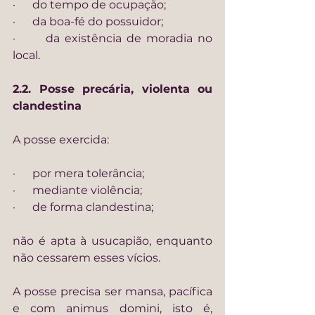
·      do tempo de ocupação;
·      da boa-fé do possuidor;
·      da existência de moradia no 
local.
2.2. Posse precária, violenta ou 
clandestina
A posse exercida:
·      por mera tolerância;
·      mediante violência;
·      de forma clandestina;
não é apta à usucapião, enquanto 
não cessarem esses vícios.
A posse precisa ser mansa, pacífica 
e com animus domini, isto é, 