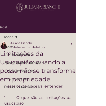
Post
Todos
Juliana Bianchi
Todos
4 de fev.
4 min de leitura
Limitações da
Direito sucessório
Usucapião: quando a
Planejamento Patrimonial
posse não se transforma
Direito Imobiliário
em propriedade
Direito de Família
Neste texto, você vai entender:
Tributário Patrimonial
1.     
O que são as limitações da 
usucapião