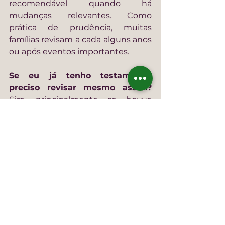
recomendável quando há 
mudanças relevantes. Como 
prática de prudência, muitas 
famílias revisam a cada alguns anos 
ou após eventos importantes.
Se eu já tenho testamento, 
preciso revisar mesmo assim? 
Sim, principalmente se houve 
mudança de patrimônio, herdeiros, 
estado civil ou se o testamento 
ficou genérico demais para o 
cenário atual.
Doação antiga pode gerar 
problema depois? 
Pode, 
especialmente se não houve 
registro, se não ficou claro se é 
adiantamento de herança ou se as 