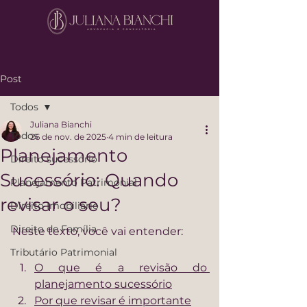
Post
Todos
Juliana Bianchi
Todos
26 de nov. de 2025
4 min de leitura
Planejamento
Direito sucessório
Sucessório: Quando
Planejamento Patrimonial
revisar o seu?
Direito Imobiliário
Direito de Família
Neste texto, você vai entender:
Tributário Patrimonial
O que é a revisão do 
planejamento sucessório
Por que revisar é importante