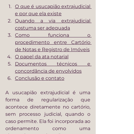
O que é usucapião extrajudicial 
e por que ela existe
Quando a via extrajudicial 
costuma ser adequada
Como funciona o 
procedimento entre Cartório 
de Notas e Registro de Imóveis
O papel da ata notarial
Documentos técnicos e 
concordância de envolvidos
Conclusão e contato
A usucapião extrajudicial é uma 
forma de regularização que 
acontece diretamente no cartório, 
sem processo judicial, quando o 
caso permite. Ela foi incorporada ao 
ordenamento como uma 