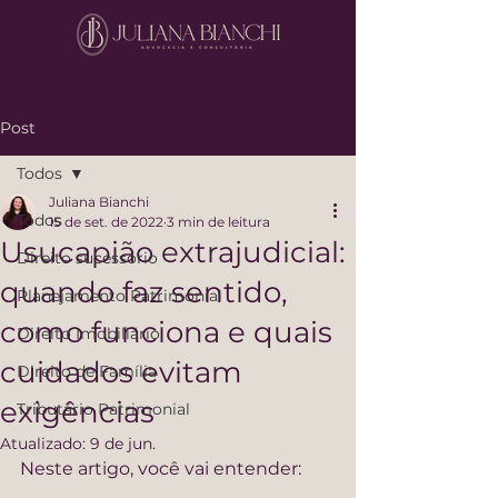
Post
Todos
Juliana Bianchi
Todos
15 de set. de 2022
3 min de leitura
Usucapião extrajudicial:
Direito sucessório
quando faz sentido,
Planejamento Patrimonial
como funciona e quais
Direito Imobiliário
cuidados evitam
Direito de Família
exigências
Tributário Patrimonial
Atualizado:
9 de jun.
Neste artigo, você vai entender: