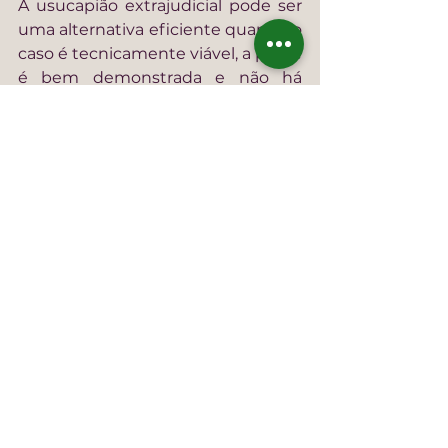
A usucapião extrajudicial pode ser 
uma alternativa eficiente quando o 
caso é tecnicamente viável, a posse 
é bem demonstrada e não há 
conflito relevante. O diferencial 
está na preparação: 
documentação, descrição do 
imóvel e estratégia compatível 
com as exigências do cartório 
competente.
No 
Juliana Bianchi Advocacia e 
Consultoria Jurídica
, cada caso é 
analisado de forma individualizada, 
com atenção à história da posse, 
aos documentos técnicos e às 
exigências práticas do Registro de 
Imóveis, sempre buscando a 
solução mais segura e 