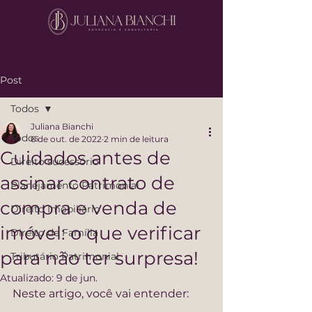
Post
Todos
Juliana Bianchi
Todos
6 de out. de 2022
2 min de leitura
Cuidados antes de
Direito sucessório
assinar contrato de
Planejamento Patrimonial
compra e venda de
Direito Imobiliário
imóvel: o que verificar
Direito de Família
para não ter surpresa!
Tributário Patrimonial
Atualizado:
9 de jun.
Neste artigo, você vai entender: