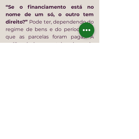
“Se o financiamento está no 
nome de um só, o outro tem 
direito?” 
Pode ter, dependendo do 
regime de bens e do período em 
que as parcelas foram pagas. A 
análise é documental e depende 
do caso.
“Quem sai de casa ainda precisa 
pagar o financiamento?” 
Depende do acordo, do uso do 
bem e da distribuição de 
responsabilidades. Isso precisa ser 
formalizado para evitar conflito.
“Dá para transferir o 
financiamento?” 
Depende das 
regras do banco e da capacidade 