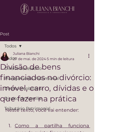
Post
Todos
Juliana Bianchi
Todos
27 de mai. de 2024
5 min de leitura
Divisão de bens
Direito sucessório
financiados no divórcio:
Planejamento Patrimonial
imóvel, carro, dívidas e o
Direito Imobiliário
que fazer na prática
Direito de Família
Tributário Patrimonial
Neste texto, você vai entender:
Como a partilha funciona 