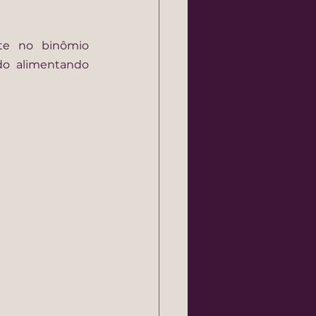
A exoneração costuma ser considerada quando há mudança relevante no binômio 
do alimentando 