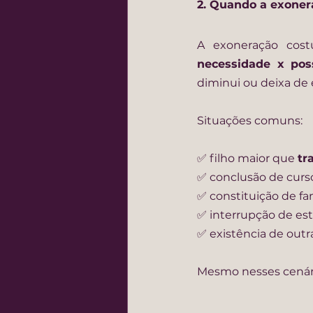
2. Quando a exone
necessidade x poss
diminui ou deixa de e
Situações comuns:
✅ filho maior que 
tr
✅ conclusão de curso
✅ constituição de f
✅ interrupção de es
✅ existência de outr
Mesmo nesses cenário