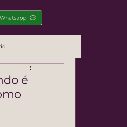
Whatsapp
rio
ndo é
como