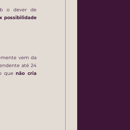
ob o dever de 
x possibilidade
temente vem da 
endente até 24 
 o que 
não cria