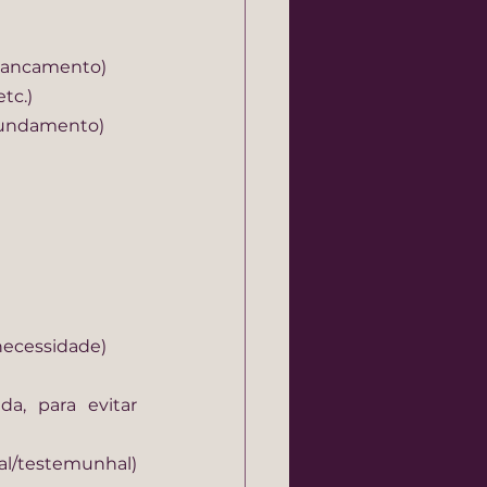
trancamento)
tc.)
 fundamento)
necessidade)
a, para evitar 
tal/testemunhal)