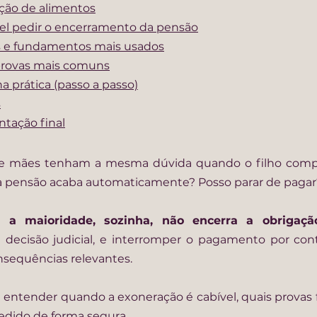
ção de alimentos
el pedir o encerramento da pensão
is e fundamentos mais usados
rovas mais comuns
 prática (passo a passo)
s
ntação final
 mães tenham a mesma dúvida quando o filho comple
 a pensão acaba automaticamente? Posso parar de pagar
e 
a maioridade, sozinha, não encerra a obrigaçã
decisão judicial, e interromper o pagamento por cont
nsequências relevantes.
i entender quando a exoneração é cabível, quais provas 
edido de forma segura.