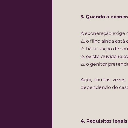
3. Quando a exonera
A exoneração exige 
⚠️ o filho ainda es
⚠️ há situação de s
⚠️ existe dúvida rel
⚠️ o genitor pretende
Aqui, muitas vezes
dependendo do caso
4. Requisitos legai