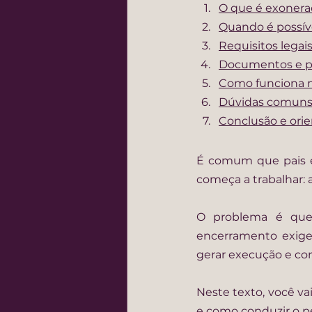
O que é exonera
Quando é possív
Requisitos lega
Documentos e p
Como funciona na
Dúvidas comun
Conclusão e orie
É comum que pais e
começa a trabalhar:
O problema é qu
encerramento exige 
gerar execução e co
Neste texto, você va
e como conduzir o p