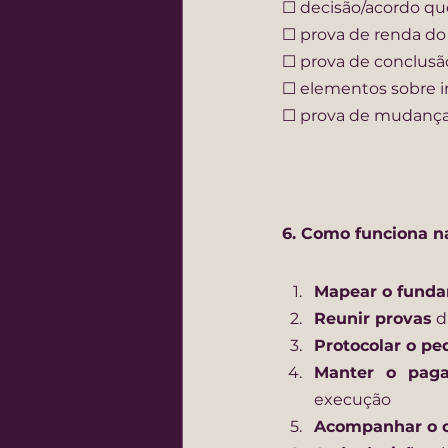
☐ decisão/acordo qu
☐ prova de renda do f
☐ prova de conclusão
☐ elementos sobre in
☐ prova de mudança 
6. Como funciona na
Mapear o fund
Reunir provas
 
Protocolar o pe
Manter o pag
execução
Acompanhar o c